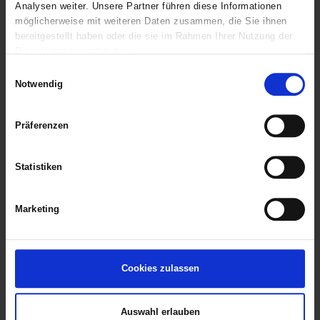
Analysen weiter. Unsere Partner führen diese Informationen
möglicherweise mit weiteren Daten zusammen, die Sie ihnen
Name
Torunarigha
bereitgestellt haben oder die sie im Rahmen Ihrer Nutzung der
Dienste gesammelt haben.
Position
Abwehr
Einwilligungsauswahl
Verein
Hamburger SV
Notwendig
Marktwert
1.900.000
Präferenzen
Prognose
1.920.000
Statistiken
Gesamtpunkte
82
Punktevolatilität
niedrig
Marketing
Historische Punkteausbeute
Gering bis mittel
Punkte am letzten Spieltag
1
Cookies zulassen
Empfehlung
Halten
Auswahl erlauben