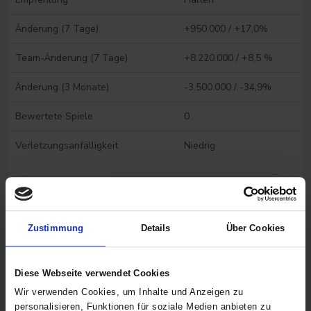
Änderung (7 Tage)
+950.000 / +17,0%
Team-Änderung (7 Tage)
+8.220.000 / +8,5 %
Änderung (3 Monate)
-3.500.000 / -34,9%
Bewertete Spiele
0
Verletzungsanfälligkeit
Niedrig
Spieler vergleichen
FAQ Spieler- und Analysedaten
Zustimmung
Details
Über Cookies
Diese Webseite verwendet Cookies
Wir verwenden Cookies, um Inhalte und Anzeigen zu
personalisieren, Funktionen für soziale Medien anbieten zu