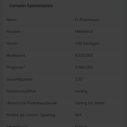
Comunio Spielerdaten
Name
El Khannouss
Position
Mittelfeld
Verein
VfB Stuttgart
Marktwert
6.530.000
1
Prognose
6.560.000
Gesamtpunkte
139
Punktevolatilität
niedrig
Historische Punkteausbeute
Gering bis mittel
Punkte am letzten Spieltag
N/A
Empfehlung
Halten