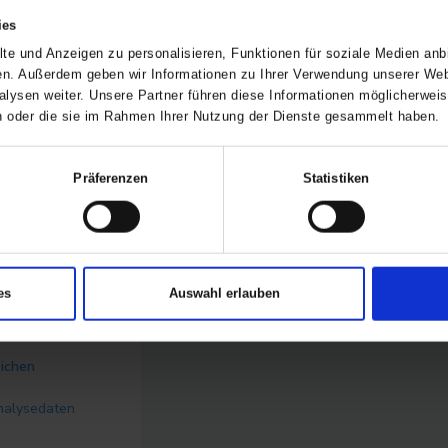
ies
Halten
te und Anzeigen zu personalisieren, Funktionen für soziale Medien anbi
en. Außerdem geben wir Informationen zu Ihrer Verwendung unserer Webs
+510.000 / +27,1%
lysen weiter. Unsere Partner führen diese Informationen möglicherwe
ben oder die sie im Rahmen Ihrer Nutzung der Dienste gesammelt haben.
+3.420.000 / +3,9
%
Präferenzen
Statistiken
+1.090.000 /
+83,8%
0
es
Auswahl erlauben
Niedrig
eichen
nalysedaten