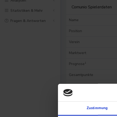
Analysen
Comunio Spielerdaten
Statistiken & Mehr
Name
Fragen & Antworten
Position
Verein
Marktwert
1
Prognose
Gesamtpunkte
Punktevolatilität
Historische
Punkteausbeute
Zustimmung
Punkte am letzten