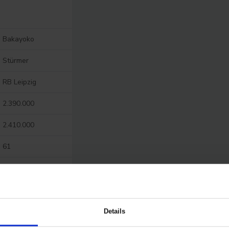
Bakayoko
Stürmer
RB Leipzig
2.390.000
2.410.000
61
niedrig
Gering bis mittel
Details
3