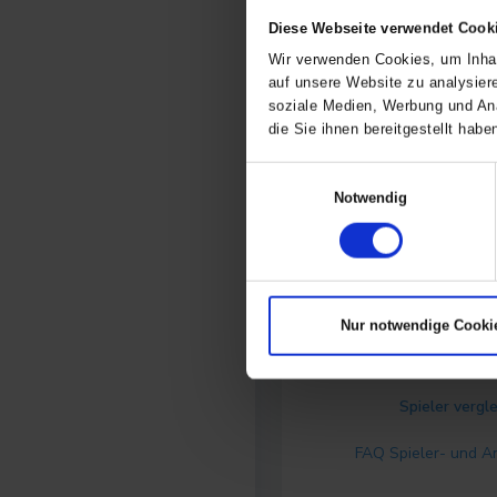
Spieltag
Diese Webseite verwendet Cook
Empfehlung
Wir verwenden Cookies, um Inhal
auf unsere Website zu analysier
Änderung (7 Tage)
soziale Medien, Werbung und Ana
die Sie ihnen bereitgestellt ha
Team-Änderung (7 Tage)
Einwilligungsauswahl
Notwendig
Änderung (3 Monate)
Bewertete Spiele
Nur notwendige Cooki
Verletzungsanfälligkeit
Spieler vergl
FAQ Spieler- und A