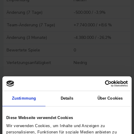
Änderung (7 Tage)
-500.000 / -3,9%
Team-Änderung (7 Tage)
+7.740.000 / +8,6 %
Änderung (3 Monate)
-4.380.000 / -26,2%
Bewertete Spiele
0
Verletzungsanfälligkeit
Niedrig
Spieler vergleichen
FAQ Spieler- und Analysedaten
Zustimmung
Details
Über Cookies
Diese Webseite verwendet Cookies
Wir verwenden Cookies, um Inhalte und Anzeigen zu
personalisieren, Funktionen für soziale Medien anbieten zu