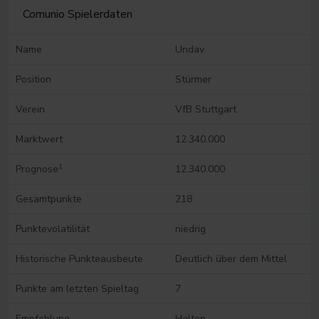
Comunio Spielerdaten
Name
Undav
Position
Stürmer
Verein
VfB Stuttgart
Marktwert
12.340.000
1
Prognose
12.340.000
Gesamtpunkte
218
Punktevolatilität
niedrig
Historische Punkteausbeute
Deutlich über dem Mittel
Punkte am letzten Spieltag
7
Empfehlung
Halten