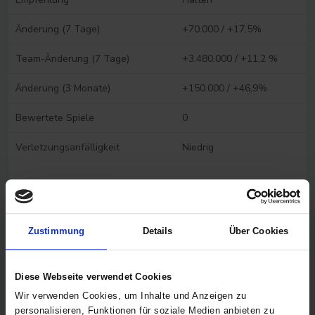
Änderung (7 Tage)
+70.000 / +17,5%
Team-Änderung (7 Tage)
+3.480.000 / +11,2 %
Änderung (3 Monate)
+150.000 / +46,9%
Bewertete Spiele
0
Verletzungsanfälligkeit
Niedrig
Spieler vergleichen
FAQ Spieler- und Analysedaten
Zustimmung
Details
Über Cookies
Diese Webseite verwendet Cookies
Wir verwenden Cookies, um Inhalte und Anzeigen zu
personalisieren, Funktionen für soziale Medien anbieten zu