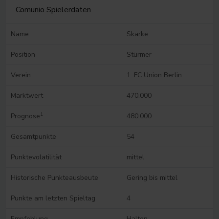
Comunio Spielerdaten
Name
Skarke
Position
Stürmer
Verein
1. FC Union Berlin
Marktwert
470.000
1
Prognose
480.000
Gesamtpunkte
54
Punktevolatilität
mittel
Historische Punkteausbeute
Gering bis mittel
Punkte am letzten Spieltag
4
Empfehlung
Halten