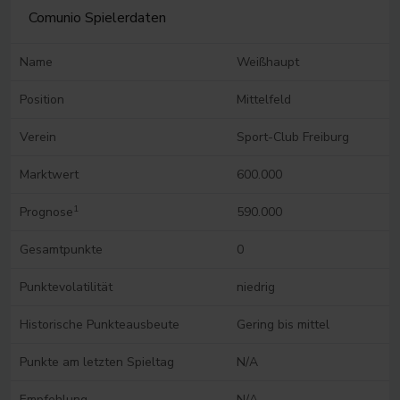
Comunio Spielerdaten
Name
Weißhaupt
Position
Mittelfeld
Verein
Sport-Club Freiburg
Marktwert
600.000
1
Prognose
590.000
Gesamtpunkte
0
Punktevolatilität
niedrig
Historische Punkteausbeute
Gering bis mittel
Punkte am letzten Spieltag
N/A
Empfehlung
N/A