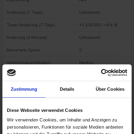
Änderung (7 Tage)
Unbekannt
Team-Änderung (7 Tage)
+5.100.000 / +8,4 %
Änderung (3 Monate)
Unbekannt
Bewertete Spiele
0
Verletzungsanfälligkeit
Niedrig
Spieler vergleichen
Zustimmung
Details
Über Cookies
FAQ Spieler- und Analysedaten
Diese Webseite verwendet Cookies
Wir verwenden Cookies, um Inhalte und Anzeigen zu
personalisieren, Funktionen für soziale Medien anbieten