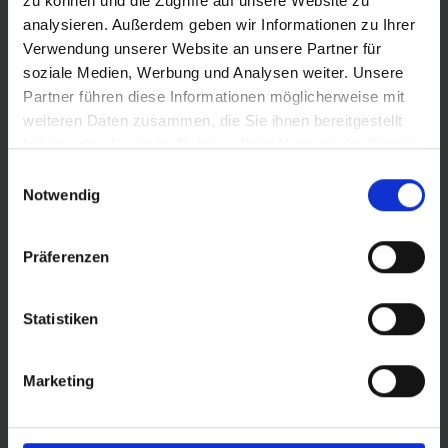
zu können und die Zugriffe auf unsere Website zu
analysieren. Außerdem geben wir Informationen zu Ihrer
Verwendung unserer Website an unsere Partner für
soziale Medien, Werbung und Analysen weiter. Unsere
Partner führen diese Informationen möglicherweise mit
weiteren Daten zusammen, die Sie ihnen bereitgestellt
haben oder die sie im Rahmen Ihrer Nutzung der Dienste
gesammelt haben.
Einwilligungsauswahl
Marktwert und Zielwert
Notwendig
Präferenzen
Statistiken
Marketing