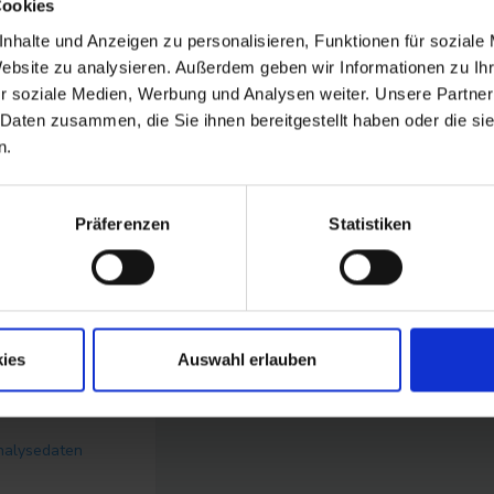
Cookies
nhalte und Anzeigen zu personalisieren, Funktionen für soziale
alten
Website zu analysieren. Außerdem geben wir Informationen zu I
r soziale Medien, Werbung und Analysen weiter. Unsere Partner
#0177;0 /
 Daten zusammen, die Sie ihnen bereitgestellt haben oder die s
#0177;0,0%
n.
4.320.000 / +6,3 %
Präferenzen
Statistiken
70.000 / +38,9%
Hoch
ies
Auswahl erlauben
eichen
nalysedaten