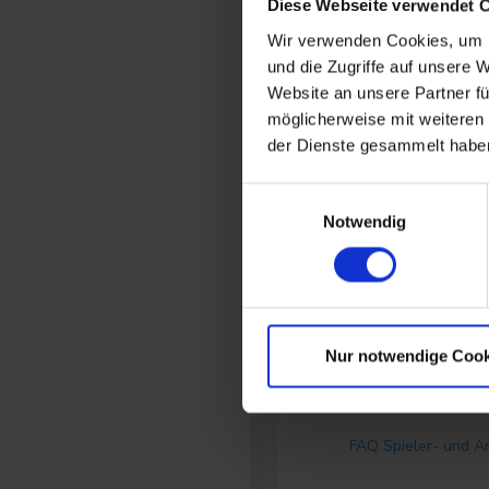
Diese Webseite verwendet 
Spieltag
Wir verwenden Cookies, um I
Empfehlung
H
und die Zugriffe auf unsere 
Website an unsere Partner fü
Änderung (7 Tage)
&
möglicherweise mit weiteren
&
der Dienste gesammelt habe
Team-Änderung (7
+
Tage)
Einwilligungsauswahl
Notwendig
Änderung (3 Monate)
+
Bewertete Spiele
0
Verletzungsanfälligkeit
Nur notwendige Cook
Spieler vergl
FAQ Spieler- und A