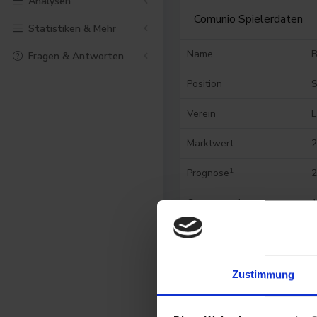
Analysen
Comunio Spielerdaten
Statistiken & Mehr
Name
B
Fragen & Antworten
Position
S
Verein
E
Marktwert
2
1
Prognose
2
Gesamtpunkte
1
Punktevolatilität
m
Historische
G
Zustimmung
Punkteausbeute
Punkte am letzten
N