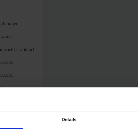
atshuayi
türmer
intracht Frankfurt
50.000
50.000
5
ittel
ering bis mittel
Details
/A