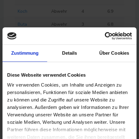
Koch
Abwehr
4
6.9
Buta
Abwehr
3
6.8
Theate
Abwehr
0
6.2
Götze
Mittelfeld
2
6.6
Zustimmung
Details
Über Cookies
Skhiri
Mittelfeld
2
6.6
Diese Webseite verwendet Cookies
Doan
Mittelfeld
0
6.2
Wir verwenden Cookies, um Inhalte und Anzeigen zu
Knauff
Mittelfeld
2
6.5
personalisieren, Funktionen für soziale Medien anbieten
zu können und die Zugriffe auf unsere Website zu
Larsson
Mittelfeld
2
6.5
analysieren. Außerdem geben wir Informationen zu Ihrer
Verwendung unserer Website an unsere Partner für
Chaïbi
Mittelfeld
2
6.5
soziale Medien, Werbung und Analysen weiter. Unsere
O. Højlund
Mittelfeld
-3
5.5
Partner führen diese Informationen möglicherweise mit
weiteren Daten zusammen, die Sie ihnen bereitgestellt