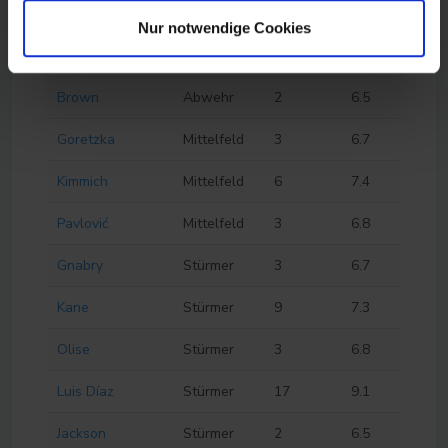
Laimer
Abwehr
2
6.6
Nur notwendige Cookies
Boey
Abwehr
2
6.5
Brown
Abwehr
2
6.5
Goretzka
Mittelfeld
3
6.7
Kimmich
Mittelfeld
6
7.4
Pavlović
Mittelfeld
3
6.8
Gnabry
Stürmer
3
6.7
Kane
Stürmer
9
7.3
Olise
Stürmer
3
6.8
Luis Díaz
Stürmer
17
9.1
Jackson
Stürmer
2
6.5