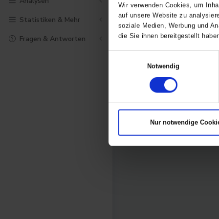
Analysen
info@com-analytics.de
Wir verwenden Cookies, um Inhal
auf unsere Website zu analysier
Statistiken & Mehr
Auch bei Verbesserungsvor
soziale Medien, Werbung und Ana
Seite gerne eine E-Mail sch
die Sie ihnen bereitgestellt ha
Fragen & Antworten
Einwilligungsauswahl
Notwendig
Nur notwendige Cooki